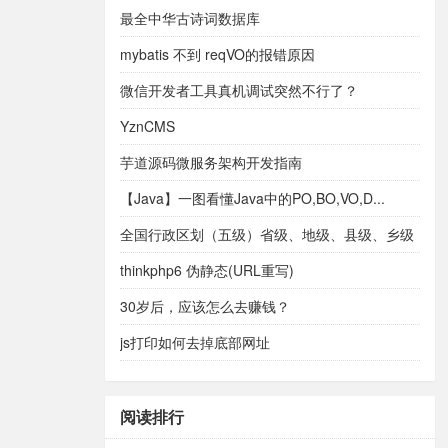
最全中华古诗词数据库
mybatis 不到 reqVO的报错原因
微信开发者工具真机调试突然不行了？
YznCMS
芋道源码微服务架构开发指南
【Java】一图看懂Java中的PO,BO,VO,D...
全国行政区划（五级）省级、地级、县级、乡级
和村级。
thinkphp6 伪静态(URL重写)
30岁后，应该怎么去赚钱？
js打印如何去掉底部网址
阅读排行