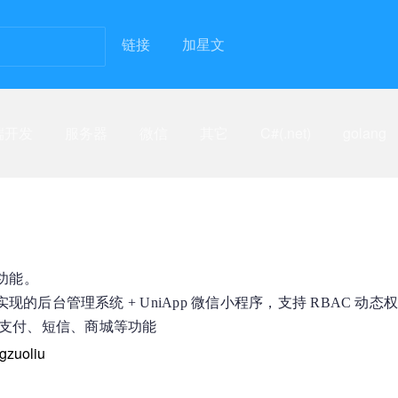
链接
加星文
端开发
服务器
微信
其它
C#(.net)
golang
有功能。
ue & Element 实现的后台管理系统 + UniApp 微信小程序，支持 RBAC
三方登录、支付、短信、商城等功能
gzuoliu