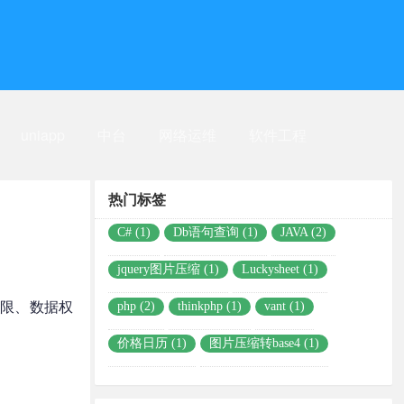
uniapp
中台
网络运维
软件工程
热门标签
C# (1)
Db语句查询 (1)
JAVA (2)
jquery图片压缩 (1)
Luckysheet (1)
 动态权限、数据权
php (2)
thinkphp (1)
vant (1)
价格日历 (1)
图片压缩转base4 (1)