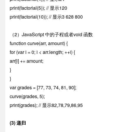
print(factorial(5)); // 显示120
print(factorial(10)); // 显示3 628 800
（2）JavaScript 中的子程或者void 函数
function curve(arr, amount) {
for (var i = 0; i < arr.length; ++i) {
arr[i] += amount;
}
}
var grades = [77, 73, 74, 81, 90];
curve(grades, 5);
print(grades); // 显示82,78,79,86,95
(3) 递归