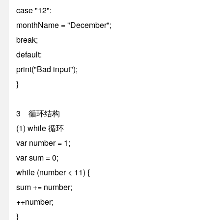
case "12":
monthName = "December";
break;
default:
print("Bad input");
}
3 循环结构
(1) while 循环
var number = 1;
var sum = 0;
while (number < 11) {
sum += number;
++number;
}