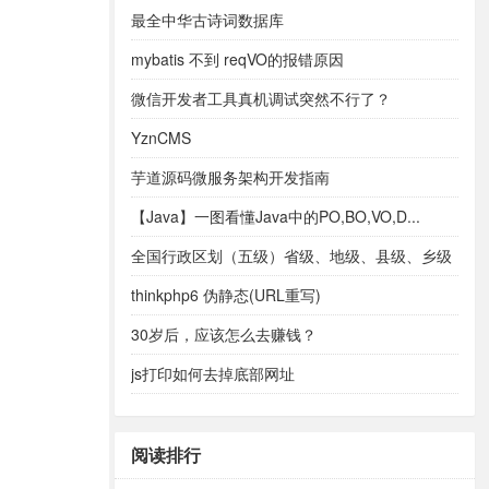
最全中华古诗词数据库
mybatis 不到 reqVO的报错原因
微信开发者工具真机调试突然不行了？
YznCMS
芋道源码微服务架构开发指南
【Java】一图看懂Java中的PO,BO,VO,D...
全国行政区划（五级）省级、地级、县级、乡级
和村级。
thinkphp6 伪静态(URL重写)
30岁后，应该怎么去赚钱？
js打印如何去掉底部网址
阅读排行