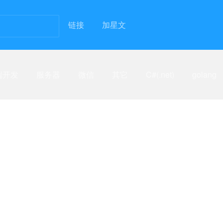
链接
加星文
端开发
服务器
微信
其它
C#(.net)
golang