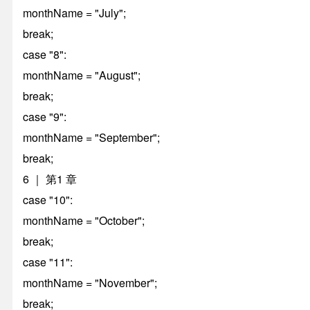
monthName = "July";
break;
case "8":
monthName = "August";
break;
case "9":
monthName = "September";
break;
6 ｜ 第1 章
case "10":
monthName = "October";
break;
case "11":
monthName = "November";
break;