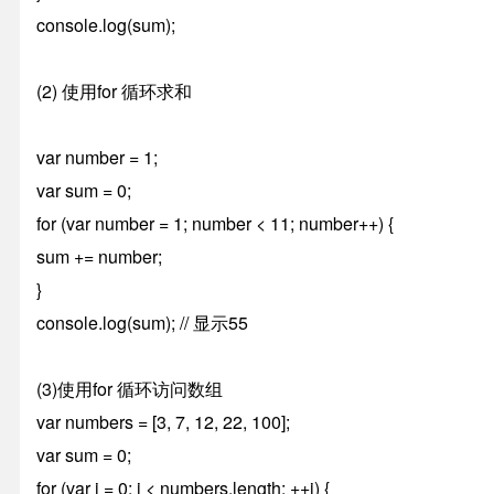
console.log(sum);
(2) 使用for 循环求和
var number = 1;
var sum = 0;
for (var number = 1; number < 11; number++) {
sum += number;
}
console.log(sum); // 显示55
(3)使用for 循环访问数组
var numbers = [3, 7, 12, 22, 100];
var sum = 0;
for (var i = 0; i < numbers.length; ++i) {