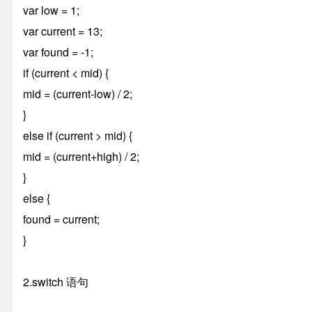
var low = 1;
var current = 13;
var found = -1;
if (current < mid) {
mid = (current-low) / 2;
}
else if (current > mid) {
mid = (current+high) / 2;
}
else {
found = current;
}
2.switch 语句