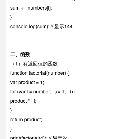
sum += numbers[i];
}
console.log(sum); // 显示144
二、函数
（1）有返回值的函数
function factorial(number) {
var product = 1;
for (var i = number; i >= 1; --i) {
product *= i;
}
return product;
}
print(factorial(4)); // 显示24