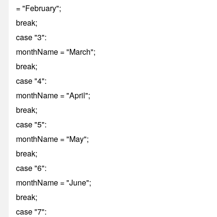
= "February";
break;
case "3":
monthName = "March";
break;
case "4":
monthName = "April";
break;
case "5":
monthName = "May";
break;
case "6":
monthName = "June";
break;
case "7":