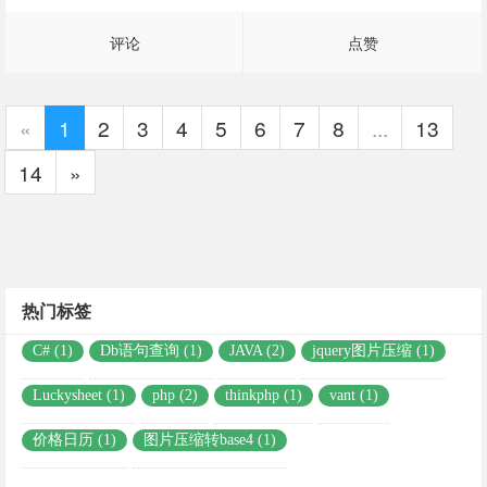
评论
点赞
«
1
2
3
4
5
6
7
8
...
13
14
»
热门标签
C# (1)
Db语句查询 (1)
JAVA (2)
jquery图片压缩 (1)
Luckysheet (1)
php (2)
thinkphp (1)
vant (1)
价格日历 (1)
图片压缩转base4 (1)