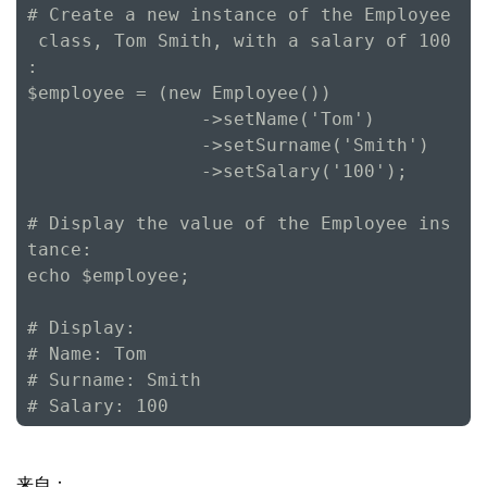
# Create a new instance of the Employee
 class, Tom Smith, with a salary of 100
:

$employee = (new Employee())

                ->setName('Tom')

                ->setSurname('Smith')

                ->setSalary('100');

# Display the value of the Employee ins
tance:

echo $employee;

# Display:

# Name: Tom

# Surname: Smith

# Salary: 100
来自：