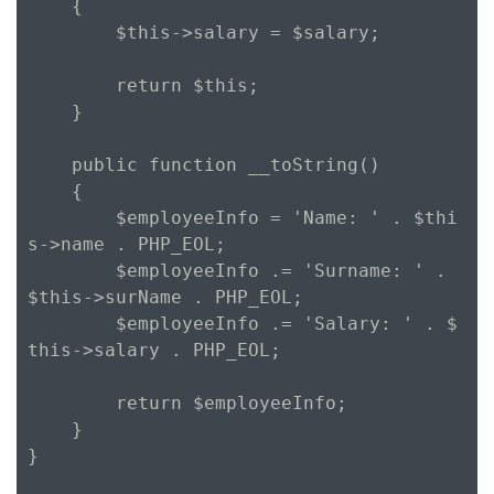
    {

        $this->salary = $salary;

        return $this;

    }

    public function __toString()

    {

        $employeeInfo = 'Name: ' . $thi
s->name . PHP_EOL;

        $employeeInfo .= 'Surname: ' . 
$this->surName . PHP_EOL;

        $employeeInfo .= 'Salary: ' . $
this->salary . PHP_EOL;

        return $employeeInfo;

    }

}
