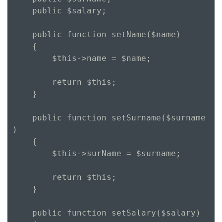
    public $salary;

    public function setName($name)

    {

        $this->name = $name;

        return $this;

    }

    public function setSurname($surname
)

    {

        $this->surName = $surname;

        return $this;

    }

    public function setSalary($salary)
