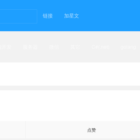
链接
加星文
端开发
服务器
微信
其它
C#(.net)
golang
点赞