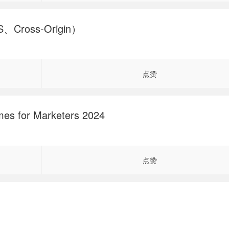
Cross-Origin）
点赞
es for Marketers 2024
点赞