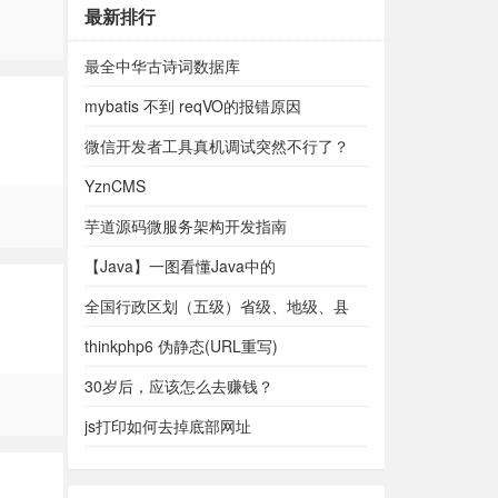
最新排行
最全中华古诗词数据库
mybatis 不到 reqVO的报错原因
微信开发者工具真机调试突然不行了？
YznCMS
芋道源码微服务架构开发指南
【Java】一图看懂Java中的
PO,BO,VO,D...
全国行政区划（五级）省级、地级、县
级、乡级和村级。
thinkphp6 伪静态(URL重写)
30岁后，应该怎么去赚钱？
js打印如何去掉底部网址